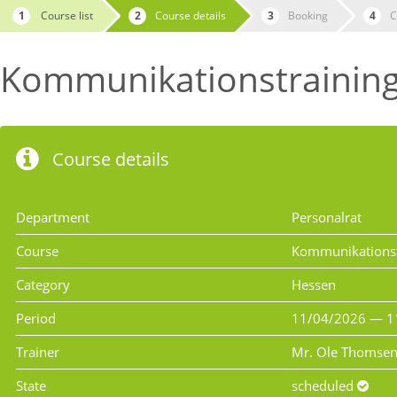
Course list
Course details
Booking
C
Kommunikationstraining 
Course details
Department
Personalrat
Course
Kommunikationstr
Category
Hessen
Period
11/04/2026 — 1
Trainer
Mr. Ole Thomse
State
scheduled