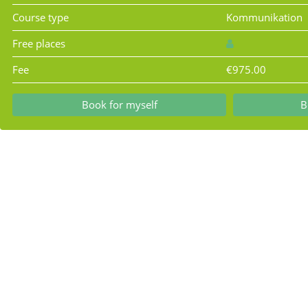
Course type
Kommunikation
Free places
Fee
€975.00
Book for myself
B