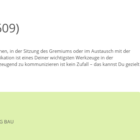
609)
nen, in der Sitzung des Gremiums oder im Austausch mit der
kation ist eines Deiner wichtigsten Werkzeuge in der
zeugend zu kommunizieren ist kein Zufall – das kannst Du gezielt
Seminar lernst Du, wie Du Deine Kommunikation klarer,
alten kannst. Wir arbeiten mit konkreten Situationen aus
smitglied: schwierige Gespräche führen, in Sitzungen souverän
ritik aufnehmen und konstruktiv reagieren.
Theorie, sondern anwendbare Methoden, hilfreiche Techniken
 IG BAU
– direkt übertragbar in Deine Gremienarbeit.
hrene Personalratsmitglieder, die ihre Wirkung gezielt