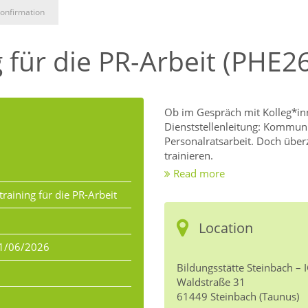
onfirmation
für die PR-Arbeit (PHE2
Ob im Gespräch mit Kolleg*in
Dienststellenleitung: Kommuni
Personalratsarbeit. Doch über
trainieren.
Read more
In diesem praxisorientierten 
aining für die PR-Arbeit
souveräner und wirksamer gest
Deinem Alltag als Personalrat
Location
auftreten, aktives Zuhören, K
1/06/2026
Du bekommst keine trockene 
Bildungsstätte Steinbach –
und viele praktische Übungen 
n
Waldstraße 31
61449 Steinbach (Taunus)
Ideal für neugewählte und erfa