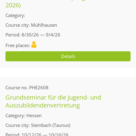
2026)
Category
Course city
Mühlhausen
Period
8/30/26 — 9/4/26
Free places
Details
Course no.
PHE2608
Grundseminar für die Jugend- und
Auszubildendenvertretung
Category
Hessen
Course city
Steinbach (Taunus)
Period
10/12/26 — 10/16/26