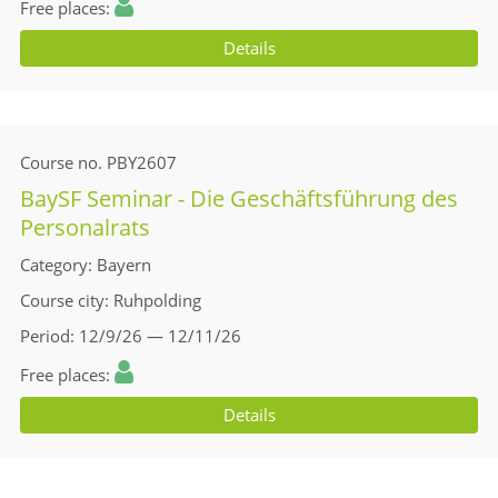
Free places
Details
Course no.
PBY2607
BaySF Seminar - Die Geschäftsführung des
Personalrats
Category
Bayern
Course city
Ruhpolding
Period
12/9/26 — 12/11/26
Free places
Details