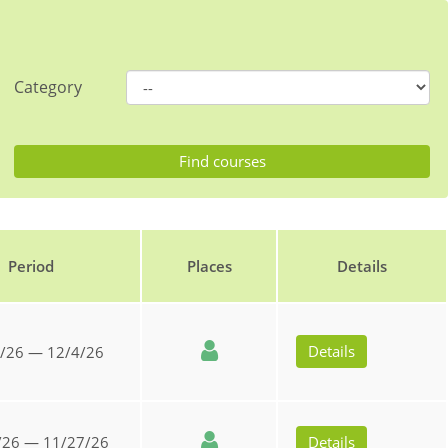
Category
Period
Places
Details
Details
/26 — 12/4/26
/26 — 11/27/26
Details