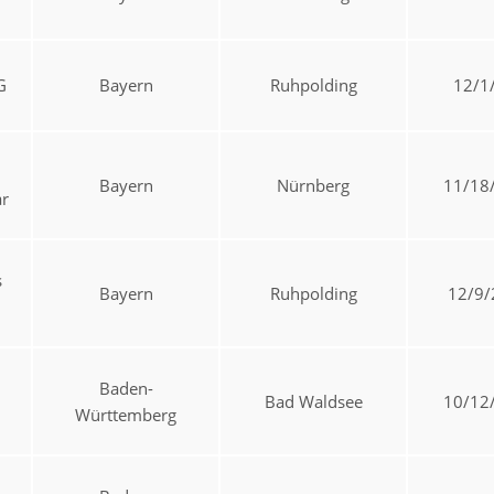
G
Bayern
Ruhpolding
12/1
Bayern
Nürnberg
11/18
ar
s
Bayern
Ruhpolding
12/9/
Baden-
Bad Waldsee
10/12
Württemberg