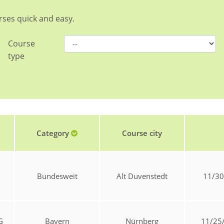
rses quick and easy.
Course
type
Category
Course city
Bundesweit
Alt Duvenstedt
11/30
G
Bayern
Nürnberg
11/25